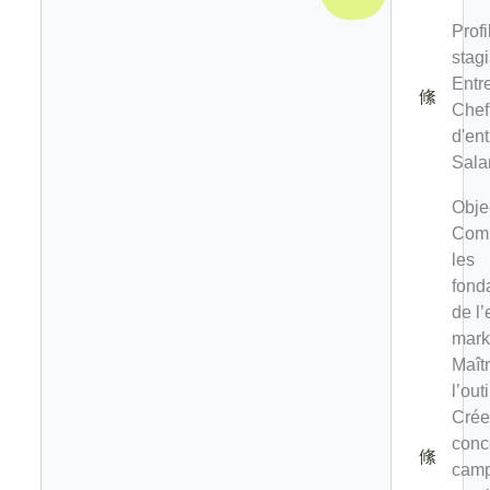
Profi
stagi
Entr
Chef
d'ent
Salar
Objec
Com
les
fond
de l’
mark
Maîtr
l’out
Crée
conc
cam