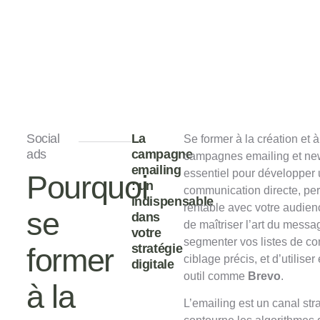
Social
La
Se former à la création et à
ads
campagne
campagnes emailing et new
emailing
essentiel pour développer
Pourquoi
: un
communication directe, per
indispensable
rentable avec votre audien
se
dans
de maîtriser l’art du messa
votre
segmenter vos listes de co
stratégie
former
ciblage précis, et d’utilise
digitale
outil comme
Brevo
.
à la
L’emailing est un canal str