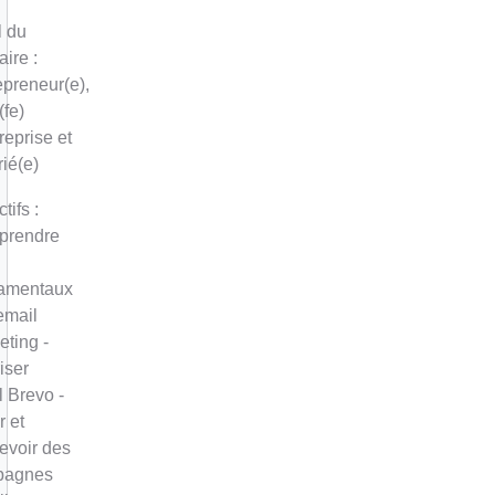
l du
aire :
epreneur(e),
(fe)
reprise et
ié(e)
tifs :
prendre
amentaux
email
eting -
iser
il Brevo -
r et
evoir des
pagnes