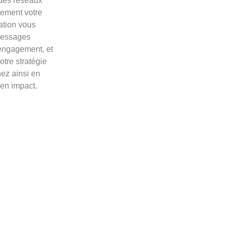
 des réseaux
tement votre
ation vous
messages
’engagement, et
otre stratégie
nez ainsi en
 en impact.