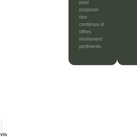
pour
proposer
des
contenus et
offres
réellement
pertinents.
vis