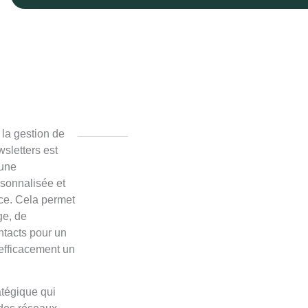
 la gestion de
sletters est
 une
sonnalisée et
ce. Cela permet
ge, de
ntacts pour un
r efficacement un
atégique qui