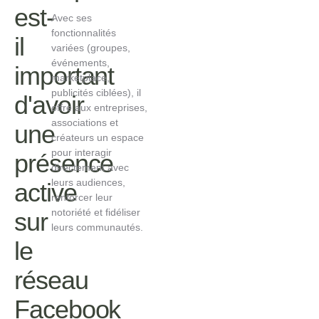
est-
Avec ses
fonctionnalités
il
variées (groupes,
événements,
important
marketplace,
publicités ciblées), il
d'avoir
offre aux entreprises,
associations et
une
créateurs un espace
pour interagir
présence
directement avec
leurs audiences,
active
renforcer leur
notoriété et fidéliser
sur
leurs communautés.
le
réseau
Facebook