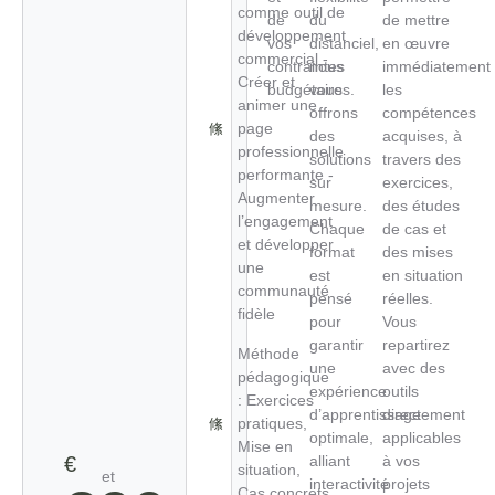
comme outil de
de
du
de mettre
développement
vos
distanciel,
en œuvre
commercial -
contraintes
nous
immédiatement
Créer et
budgétaires.
vous
les
animer une
offrons
compétences
page
des
acquises, à
professionnelle
solutions
travers des
performante -
sur
exercices,
Augmenter
mesure.
des études
l’engagement
Chaque
de cas et
et développer
format
des mises
une
est
en situation
communauté
pensé
réelles.
fidèle
pour
Vous
garantir
repartirez
Méthode
une
avec des
pédagogique
expérience
outils
: Exercices
d’apprentissage
directement
pratiques,
optimale,
applicables
Mise en
€
alliant
à vos
situation,
et
interactivité
projets
Cas concrets