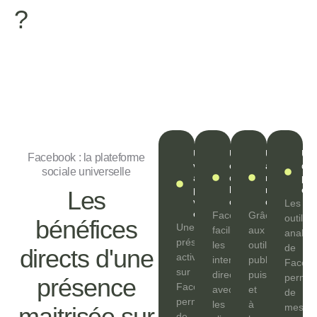
?
Une
Un
Une
Une
Facebook : la plateforme
visibilité
engagement
acquisition
de
sociale universelle
accrue
direct avec
rapide de
per
pour
la
nouveaux
en 
Les
votre
communauté
clients
Les
entreprise
Facebook
Grâce
outils
bénéfices
Une
facilite
aux
analyti
présence
les
outils
de
directs d'une
active
interactions
publicitaires
Faceb
sur
directes
puissants
permet
présence
Facebook
avec
et
de
permet
les
à
mesure
maitrisée sur
de