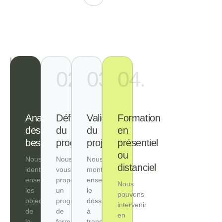
Une
formation
01.
02.
03.
04.
personnalisée
4
étapes
Analyse
Définition
Validation
Formation
des
du
du
en
pour
besoins
programme
projet
présentiel
ou
construire
Nous
Nous
Nous
distanciel
identifions
vous
montons
le
ensemble
proposons
ensemble
Nous
les
un
le
pouvons
dossier
objectifs
programme
dossier
intervenir
de
de
à
en
Notre
la
formation
transmettre