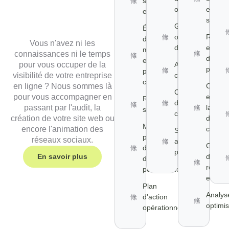
stratégique
opportunités
et
et audit
stratég
Gestion
Étude
opérationnelle
Reche
du
Vous n'avez ni les
des comptes
et séle
marché
connaissances ni le temps
des
et des
pour vous occuper de la
Animation des
parten
publics
visibilité de votre entreprise
communautés
cibles
en ligne ? Nous sommes là
Créati
Création
pour vous accompagner en
et
Recommandations
de
passant par l'audit, la
lancem
stratégiques
contenus
création de votre site web ou
de la
Mise en
encore l'animation des
campa
Suivi et
place
réseaux sociaux.
analyse des
Gestio
d'indicateurs
performances
En savoir plus
des
de
relatio
performance
et suivi
Plan
Analys
d'action
optimis
opérationnel